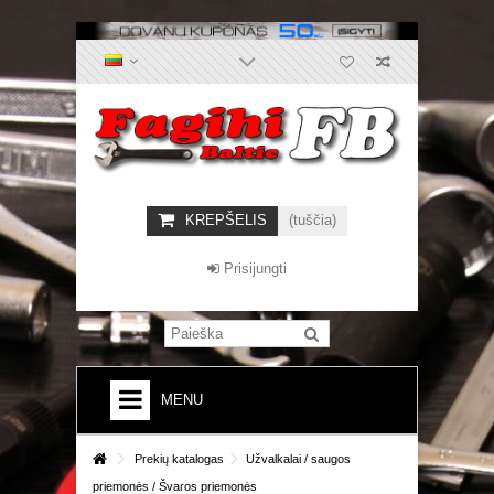
KREPŠELIS
(tuščia)
Prisijungti
MENU
+
PREKIŲ KATALOGAS
Prekių katalogas
Užvalkalai / saugos
priemonės / Švaros priemonės