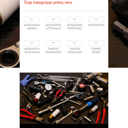
Šioje kategorijoje prekių nėra.
APSAUGINIAI
APSAUGINIAI
APSAUGINĖS
RESPIRATORIAI
AKINIAI
UŽTIESALAI
PIRŠTINĖS
VIENKARTINIAI
ŠVAROS
GALVOS
DARBO
UŽVALKALAI
PRIEMONĖS
APSAUGOS
RŪBAI