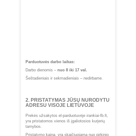
Parduotuvės darbo laikas:
Darbo dienomis –
nuo 8 iki 17 val.
Šeštadieniais ir sekmadieniais – nedirbame.
2. PRISTATYMAS JŪSŲ NURODYTU
ADRESU VISOJE LIETUVOJE
Prekės užsakytos el-parduotuvėje
irankiai-fb.lt
,
yra pristatomos vienos iš įgaliotosios kurjerių
tarnybos.
Pristatymo kaina, yra skaičiuojama nuo pirkinio