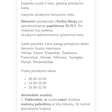
krepšelio svorio ir tūrio, galutinę pristatymo
kainą
matysite užsakymo formavimo metu.
Dėmesio!
pristatymas
į Kuršių Neriją
yra
apmokestinamas
papildomai 15.76 €
. Šis
mokestis bus pridėtas
užsakymo administravimo (priėmimo) metu.
Galite pasirinkti Jums patogų pristatymo darbo
dienomis šiuose miestuose:
Vilniuje, Kaune, Klaipėdoje, Šiauliuose,
Panevėžyje, Utenoje, Telšiuose, Tauragėje,
Alytuje, Marijampolėje.
Prekių pristatymo laikas:
08.00–14.00
14.00–18.00
18.00–22.00
Atsiimdami siuntinį:
1.
Patikrinkite
,
ar
siunta
neturi
išoriškai
matomų pažeidimų
ar kitų trūkumų, tik tuomet
pasirašykite kurjeriui.