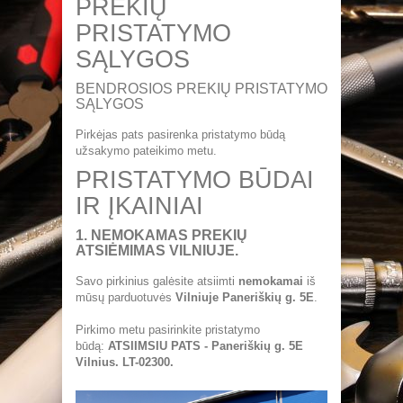
PREKIŲ
PREKIŲ PRISTATYMAS
PRISTATYMO
ATSISKAITYMO BŪDAI
SĄLYGOS
GARANTINĖ INFORMACIJA
BENDROSIOS PREKIŲ PRISTATYMO
SĄLYGOS
APIE MUS
Pirkėjas pats pasirenka pristatymo būdą
KAIP MUS RASTI ?
užsakymo pateikimo metu.
PRISTATYMO BŪDAI
IR ĮKAINIAI
1. NEMOKAMAS PREKIŲ
ATSIĖMIMAS VILNIUJE.
Savo pirkinius galėsite atsiimti
nemokamai
iš
mūsų parduotuvės
Vilniuje Paneriškių g. 5E
.
Pirkimo metu pasirinkite pristatymo
būdą:
ATSIIMSIU PATS - Paneriškių g. 5E
Vilnius. LT-02300.