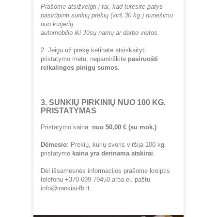
Prašome atsižvelgti į tai, kad turėsite patys
pasirūpinti sunkių prekių (virš 30 kg ) nunešimu
nuo kurjerių
automobilio iki Jūsų namų ar darbo vietos.
2. Jeigu už prekę ketinate atsiskaityti
pristatymo metu, nepamirškite
pasiruošti
reikalingos pinigų sumos
.
3. SUNKIŲ PIRKINIŲ NUO 100 KG.
PRISTATYMAS
Pristatymo kaina:
nuo 50,00 € (su mok.)
.
Dėmesio
: Prekių, kurių svoris viršija 100 kg.
pristatymo
kaina yra derinama atskirai
.
Dėl išsamesnės informacijos prašome kreiptis
telefonu +370 699 79450 arba el. paštu
info@irankiai-fb.lt.