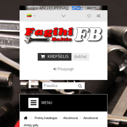
KREPŠELIS
(tuščia)
Prisijungti
MENU
+
PREKIŲ KATALOGAS
Prekių katalogas
Atsuktuvai
Atsuktuvai
dviejų galų