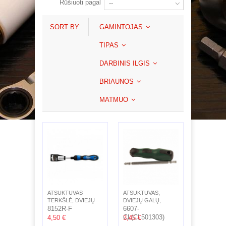
Rūšiuoti pagal
--
SORT BY:
GAMINTOJAS
TIPAS
DARBINIS ILGIS
BRIAUNOS
MATMUO
ATSUKTUVAS
ATSUKTUVAS,
TERKŠLĖ, DVIEJŲ
DVIEJŲ GALŲ,
GALŲ, PH2, SL6.0, L-
8152R-F
KRYŽMINIS
6607-
215-300MM
(PHILIPS),
CL(CL501303)
4,50 €
3,45 €
PLOKSČIAS...