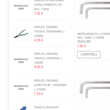
SRIEGIO ATNAUJINIMO
ĮVORIŲ RINKINYS, 5D.,
M16, 2.0MM
7,01 €
REPLĖS, ŽIEDAMS,
TIESIOS, IŠORINIAMS, L-
VERŽLIARAKTIS L-FORM
125MM
HEX, 21MM, L-190MM
6,15 €
76421-RF
7,65 €
REPLĖS, ŽIEDAMS,
Į KREPŠELĮ
TIESIOS, VIDINIAMS, L-
225MM
8,65 €
REPLĖS, ŽIEDAMS,
LENKTOS 90°, VIDINIAMS,
L-175MM
7,10 €
GRĄŽTŲ RINKINYS