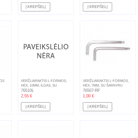
Į KREPŠELĮ
Į KREPŠELĮ
MOS
VERŽLIARAKTIS L-FORMOS,
VERŽLIARAKTIS L-FORMOS,
HEX, 10MM, ILGAS, SU
HEX, 7MM, SU ŠARNYRU
ŠARNYRU
76510L
76507-RF
2,55 €
1,00 €
Į KREPŠELĮ
Į KREPŠELĮ