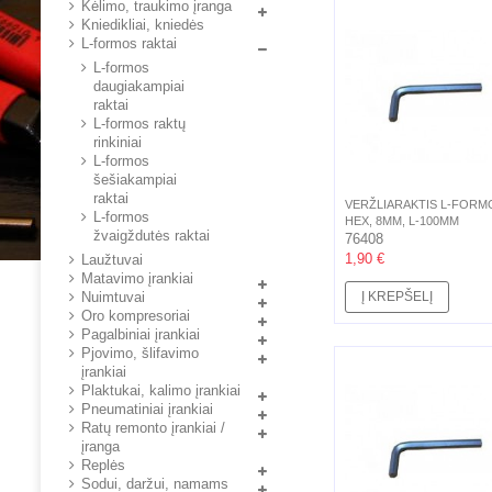
Kėlimo, traukimo įranga
Kniedikliai, kniedės
L-formos raktai
L-formos
daugiakampiai
raktai
L-formos raktų
rinkiniai
L-formos
šešiakampiai
raktai
VERŽLIARAKTIS L-FORM
L-formos
HEX, 8MM, L-100MM
žvaigždutės raktai
76408
1,90 €
Laužtuvai
Matavimo įrankiai
Nuimtuvai
Į KREPŠELĮ
Oro kompresoriai
Pagalbiniai įrankiai
Pjovimo, šlifavimo
įrankiai
Plaktukai, kalimo įrankiai
Pneumatiniai įrankiai
Ratų remonto įrankiai /
įranga
Replės
Sodui, daržui, namams