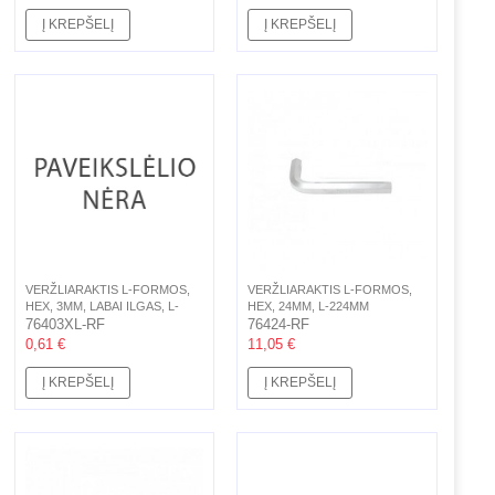
Į KREPŠELĮ
Į KREPŠELĮ
VERŽLIARAKTIS L-FORMOS,
VERŽLIARAKTIS L-FORMOS,
HEX, 3MM, LABAI ILGAS, L-
HEX, 24MM, L-224MM
126MM
76403XL-RF
76424-RF
0,61 €
11,05 €
Į KREPŠELĮ
Į KREPŠELĮ