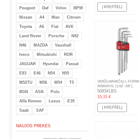
Į KREPŠELĮ
Peugeot
Daf
Volvo
BPW
Nissan
A4
Man
Citroen
Toyota
A6
Fiat
AVK
Land Rover
Porsche
N42
N46
MAZDA
Vauxhall
Iveco
Mitsubishi
ROR
JAGUAR
Hyundai
Passat
E83
E46
N54
N55
VERŽLIARAKČIŲ L-FOR
M52TU
M56
M54
T5
RINKINYS, (1/16`-3/8`),
COLINIAI,...
5093XLBS
BGN
ASN
Polo
15,15 €
Alfa Romeo
Lexus
E39
Į KREPŠELĮ
Saab
SAF
NAUJOS PREKĖS