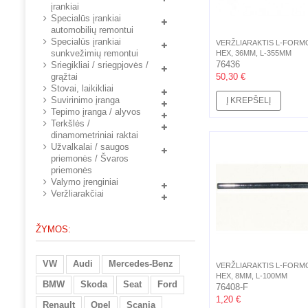
įrankiai
Specialūs įrankiai
automobilių remontui
Specialūs įrankiai
VERŽLIARAKTIS L-FORM
sunkvežimių remontui
HEX, 36MM, L-355MM
76436
Sriegikliai / sriegpjovės /
grąžtai
50,30 €
Stovai, laikikliai
Suvirinimo įranga
Į KREPŠELĮ
Tepimo įranga / alyvos
Terkšlės /
dinamometriniai raktai
Užvalkalai / saugos
priemonės / Švaros
priemonės
Valymo įrenginiai
Veržliarakčiai
ŽYMOS:
VW
Audi
Mercedes-Benz
VERŽLIARAKTIS L-FORM
HEX, 8MM, L-100MM
BMW
Skoda
Seat
Ford
76408-F
1,20 €
Renault
Opel
Scania