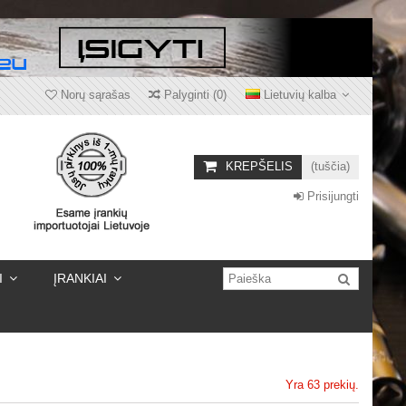
Norų sąrašas
Palyginti
(
0
)
Lietuvių kalba
KREPŠELIS
(tuščia)
Prisijungti
I
ĮRANKIAI
Yra 63 prekių.