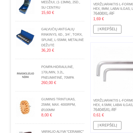
MEDŽIUI, (1-13MM), 25D.,
VERŽLIARAKTIS L-FORM
SU CENTRU
HEX, 8MM, LABAI ILGAS, L
15,60 €
200MM
76408XL-RF
1,69 €
Į KREPŠELĮ
GALVUČIŲ ANTGALIŲ
RINKINYS, 6D., 3/4`, TORX,
SPLINE, L-55MM, METALINĖ
DĖŽUTĖ
36,20 €
POMPA HIDRAULINĖ,
170L/MIN, 3.2L,
PNEUMATINĖ, 70MPA
260,00 €
GUMINIS TRINTUKAS,
VERŽLIARAKTIS L-FORM
25MM, MAX. 4000RPM,
HEX, 4.5MM, LABAI ILGAS,
150MM
764045XL-RF
Ø100MM
8,00 €
0,61 €
Į KREPŠELĮ
VARIKLIO ALYVA "CERAMIC"