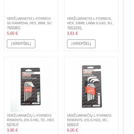
VERŽLIARAKTIS L-FORMOS
VERŽLIARAKTIS L-FORMOS,
SU RANKENA, HEX, 8MM, SU
HEX, 10MM, LABAI ILGAS, SU...
ŠARNYRU,...
76508G
76510XL
5,60 €
3,61 €
Į KREPŠELĮ
Į KREPŠELĮ
VERŽLIARAKČIŲ L-FORMOS
VERŽLIARAKČIŲ L-FORMOS
RINKINYS, (H1.5-H6), 7D., HEX
RINKINYS, (H1.5-H10), 9D.,
5076-F
HEX
5093-F
3,85 €
6,05 €