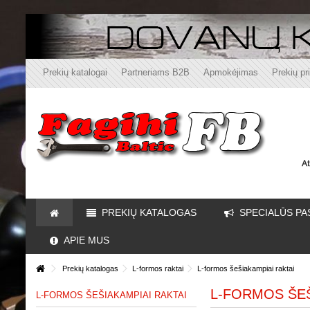
Prekių katalogai
Partneriams B2B
Apmokėjimas
Prekių pr
PREKIŲ KATALOGAS
SPECIALŪS PA
APIE MUS
Prekių katalogas
L-formos raktai
L-formos šešiakampiai raktai
L-FORMOS ŠEŠ
L-FORMOS ŠEŠIAKAMPIAI RAKTAI