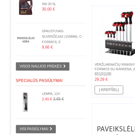
5W-30 5L
30,00 €
SPAUSTUVAS-
SUVERŽĖJAS (150MM), C-
FORMOS, 6`
9,66 €
VERŽLIARAKČIŲ RINKINY
VISOS NAUJOS PREKĖS
FORMOS SU RANKENA, (
H10),...
65101100
29,29 €
SPECIALŪS PASIŪLYMAI
Į KREPŠELĮ
LEMPA, 12V
3,65 €
2,40 €
VISI PASIŪLYMAI