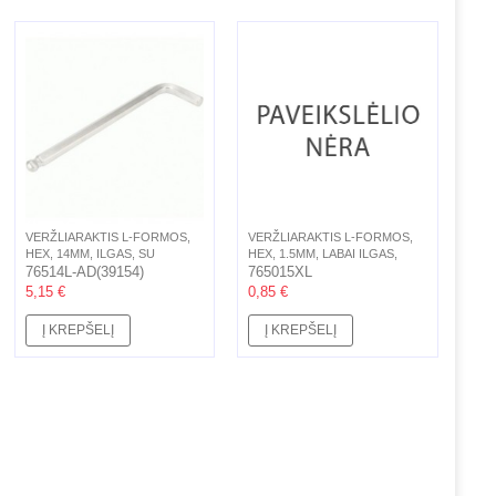
VERŽLIARAKTIS L-FORMOS,
VERŽLIARAKTIS L-FORMOS,
HEX, 14MM, ILGAS, SU
HEX, 1.5MM, LABAI ILGAS,
ŠARNYRU,...
76514L-AD(39154)
SU...
765015XL
5,15 €
0,85 €
Į KREPŠELĮ
Į KREPŠELĮ