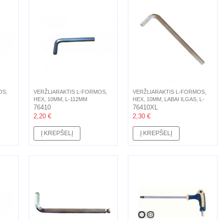
OS,
VERŽLIARAKTIS L-FORMOS,
VERŽLIARAKTIS L-FORMOS,
HEX, 10MM, L-112MM
HEX, 10MM, LABAI ILGAS, L-
76410
224MM
76410XL
2,20 €
2,30 €
Į KREPŠELĮ
Į KREPŠELĮ