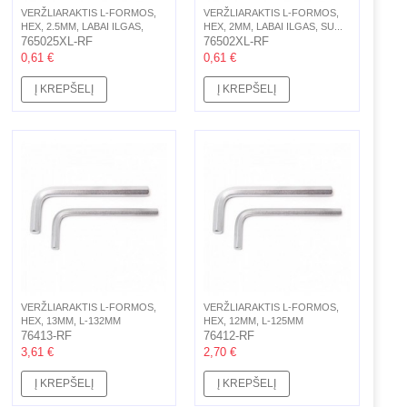
VERŽLIARAKTIS L-FORMOS,
VERŽLIARAKTIS L-FORMOS,
HEX, 2.5MM, LABAI ILGAS,
HEX, 2MM, LABAI ILGAS, SU...
SU...
765025XL-RF
76502XL-RF
0,61 €
0,61 €
Į KREPŠELĮ
Į KREPŠELĮ
VERŽLIARAKTIS L-FORMOS,
VERŽLIARAKTIS L-FORMOS,
HEX, 13MM, L-132MM
HEX, 12MM, L-125MM
76413-RF
76412-RF
3,61 €
2,70 €
Į KREPŠELĮ
Į KREPŠELĮ