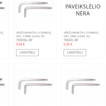
OS,
VERŽLIARAKTIS L-FORMOS,
VERŽLIARAKTIS L-FORMOS,
HEX, 3.5MM, ILGAS, SU
HEX, 2MM, ILGAS, SU
ŠARNYRU,...
765035L-RF
ŠARNYRU, L-83MM
76502L-RF
0,54 €
0,25 €
Į KREPŠELĮ
Į KREPŠELĮ