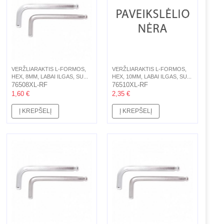
VERŽLIARAKTIS L-FORMOS,
VERŽLIARAKTIS L-FORMOS,
HEX, 8MM, LABAI ILGAS, SU...
HEX, 10MM, LABAI ILGAS, SU...
76508XL-RF
76510XL-RF
1,60 €
2,35 €
Į KREPŠELĮ
Į KREPŠELĮ