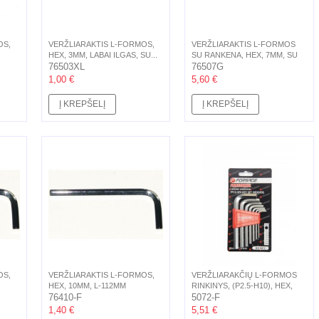
OS,
VERŽLIARAKTIS L-FORMOS,
VERŽLIARAKTIS L-FORMOS
HEX, 3MM, LABAI ILGAS, SU...
SU RANKENA, HEX, 7MM, SU
76503XL
ŠARNYRU,...
76507G
1,00 €
5,60 €
Į KREPŠELĮ
Į KREPŠELĮ
OS,
VERŽLIARAKTIS L-FORMOS,
VERŽLIARAKČIŲ L-FORMOS
HEX, 10MM, L-112MM
RINKINYS, (Р2.5-H10), HEX,
76410-F
7D.
5072-F
1,40 €
5,51 €