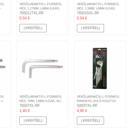
OS,
VERŽLIARAKTIS L-FORMOS,
VERŽLIARAKTIS L-FORMOS,
-
HEX, 1.27MM, LABAI ILGAS,
HEX, 1.5MM, LABAI ILGAS,
SU...
7650127XL-RF
SU...
765015XL-RF
0,54 €
0,54 €
Į KREPŠELĮ
Į KREPŠELĮ
OS,
VERŽLIARAKTIS L-FORMOS,
VERŽLIARAKČIŲ L-FORMOS
 L-
HEX, 7MM, LABAI ILGAS, SU...
RINKINYS, (H1.5-H10)(T10-
76507XL-RF
T55),...
5093TXL-RF
1,40 €
4,90 €
Į KREPŠELĮ
Į KREPŠELĮ