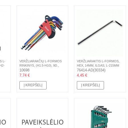
S L-
VERŽLIARAKČIŲ L-FORMOS
VERŽLIARAKTIS L-FORMOS,
H2-
RINKINYS, (H1.5-H10), 9D.,
HEX, 14MM, ILGAS, L-215MM
HEX,...
10698
76414-AD(30334)
7,74 €
4,45 €
Į KREPŠELĮ
Į KREPŠELĮ