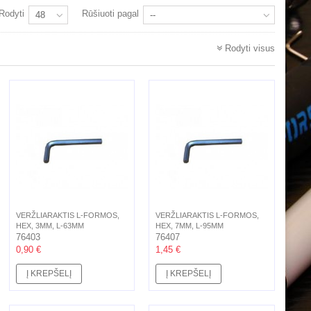
Rodyti
Rūšiuoti pagal
48
--
Rodyti visus
VERŽLIARAKTIS L-FORMOS,
VERŽLIARAKTIS L-FORMOS,
HEX, 3MM, L-63MM
HEX, 7MM, L-95MM
76403
76407
0,90 €
1,45 €
Į KREPŠELĮ
Į KREPŠELĮ