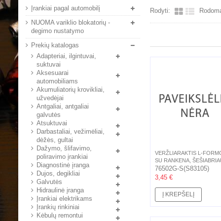
Įrankiai pagal automobilį
Rodyti:
Rodoma 
NUOMA variklio blokatorių -
degimo nustatymo
Prekių katalogas
Adapteriai, ilgintuvai,
suktuvai
Aksesuarai
automobiliams
Akumuliatorių krovikliai,
užvedėjai
Antgaliai, antgaliai
galvutės
Atsuktuvai
Darbastaliai, vežimėliai,
dėžės, gultai
Dažymo, šlifavimo,
VERŽLIARAKTIS L-FORM
poliravimo įrankiai
SU RANKENA, ŠEŠIABRIA
Diagnostinė įranga
(HEX),...
76502G-S(S83105)
Dujos, degikliai
3,45 €
Galvutės
Hidraulinė įranga
Į KREPŠELĮ
Įrankiai elektrikams
Įrankių rinkiniai
Kėbulų remontui