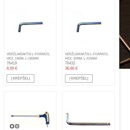
VERŽLIARAKTIS L-FORMOS,
VERŽLIARAKTIS L-FORMOS,
HEX, 19MM, L-180MM
HEX, 32MM, L-315MM
76419
76432
8,00 €
36,60 €
Į KREPŠELĮ
Į KREPŠELĮ