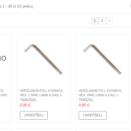
1 - 48 iš 63 prekių
1
2
OS
VERŽLIARAKTIS L-FORMOS,
VERŽLIARAKTIS L-FORMOS,
UNIS
HEX, 1.5MM, LABAI ILGAS, L-
HEX, 2MM, LABAI ILGAS, L-
90MM
764015XL
100MM
76402XL
0,90 €
0,85 €
Į KREPŠELĮ
Į KREPŠELĮ