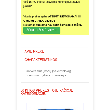
Virš 15 KG svoriui taikysime kurjerių nustatytus
įkainius.
Visada prekes galite
ATSIIMTI NEMOKAMAI !!!
Gariūnų G. 43A, VILNIUS
Rekomenduojama naudotis žemėlapio tašku.
ŽIŪRĖTI ŽEMĖLAPYJE
APIE PREKĘ
CHARAKTERISTIKOS
Universalus įvorių (saleintblokų)
nuėmimo ir įdiegimo rinkinys
30 KITOS PREKĖS TOJE PAČIOJE
KATEGORIJOJE: