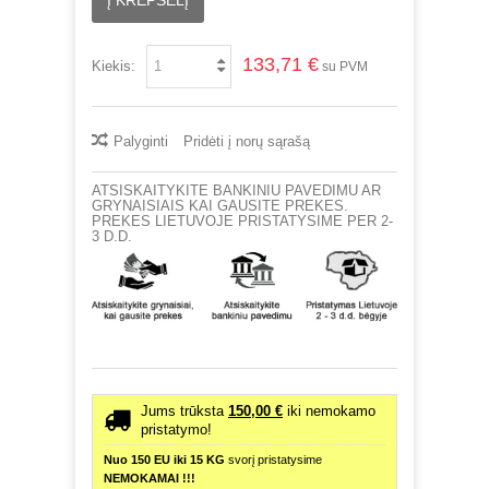
133,71 €
Kiekis:
su PVM
Palyginti
Pridėti į norų sąrašą
ATSISKAITYKITE BANKINIU PAVEDIMU AR
GRYNAISIAIS KAI GAUSITE PREKES.
PREKES LIETUVOJE PRISTATYSIME PER 2-
3 D.D.
Jums trūksta
150,00 €
iki nemokamo
pristatymo!
Nuo 150 EU iki 15 KG
svorį pristatysime
NEMOKAMAI !!!