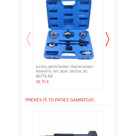
ĮVORIŲ ĮMONTAVIMO IŠMONTAVIMO
NUIMTUVAS G
RINKINYS, WV, SEAT, SKODA, 8D.
PRESAVIMO ĮR
907T6-RF
917T3BD-F(9
38,70 €
125,40 €
PREKĖS IŠ TO PATIES GAMINTOJO