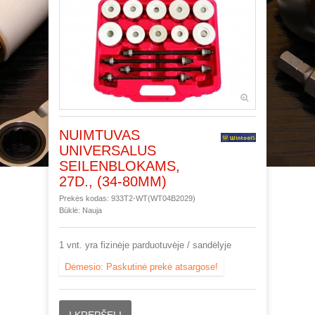
NUIMTUVAS
UNIVERSALUS
SEILENBLOKAMS,
27D., (34-80MM)
Prekės kodas:
933T2-WT(WT04B2029)
Būklė:
Nauja
1
vnt. yra fizinėje parduotuvėje / sandėlyje
Dėmesio: Paskutinė prekė atsargose!
Į KREPŠELĮ